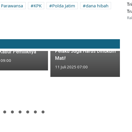
Tr
r Parawansa
KPK
Polda Jatim
dana hibah
Tr
Ra
Saksikan Rekontruksi
Pembunuhan Anaknya, Ayah
ban Kembalikan
Puji Rahayu: Anak Saya Mati,
ggembira Silat, 73
Pelaku Juga Harus Dihukum
 Kabur Pemiliknya
Mati!
5 09:00
11 Juli 2025 07:00