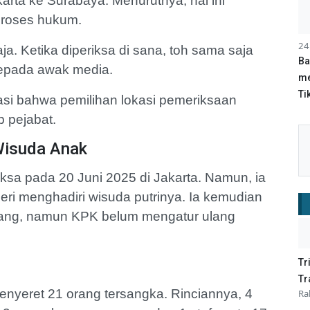
arta ke Surabaya. Menurutnya, hal ini
 proses hukum.
24
ja. Ketika diperiksa di sana, toh sama saja
Ba
kepada awak media.
me
Tik
asi bahwa pemilihan lokasi pemeriksaan
 pejabat.
Wisuda Anak
ksa pada 20 Juni 2025 di Jakarta. Namun, ia
eri menghadiri wisuda putrinya. Ia kemudian
lang, namun KPK belum mengatur ulang
Tr
Tr
enyeret 21 orang tersangka. Rinciannya, 4
Ra