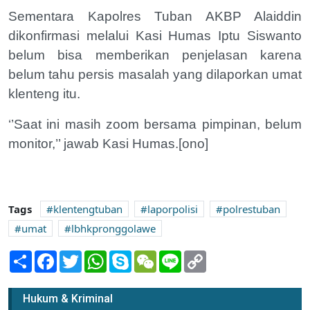
Sementara Kapolres Tuban AKBP Alaiddin
dikonfirmasi melalui Kasi Humas Iptu Siswanto
belum bisa memberikan penjelasan karena
belum tahu persis masalah yang dilaporkan umat
klenteng itu.
‘’Saat ini masih zoom bersama pimpinan, belum
monitor,’’ jawab Kasi Humas.[ono]
Tags
klentengtuban
laporpolisi
polrestuban
umat
lbhkpronggolawe
Share
Facebook
Twitter
WhatsApp
Skype
WeChat
Line
Copy
Link
Hukum & Kriminal