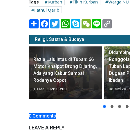
Tags
Kurban
Fikih Kurban
Warga NU
Fathul Qarib
Share
Facebook
Twitter
WhatsApp
Skype
WeChat
Line
Copy
Link
Religi, Sastra & Budaya
Didampin
nteng
Razia Lalulintas di Tuban: 66
Ronggola
 Keluar,
Motor Knalpot Brong Dijaring,
Tuban Lap
i Belum
Ada yang Kabur Sampai
Dugaan Pe
onflik
Rodanya Copot
Ibadah
10 Mei 2026 09:00
08 Mei 202
0 Comments
LEAVE A REPLY