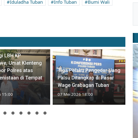
Iduladha Tuban
Info Tuban
Bumi Wali
gi LBH KP
we, Umat Klenteng
or Polres atas
Tiga Pelaku Pengedar Uang
nistaan di Tempat
Palsu Ditangkap di Pasar
Wage Grabagan Tuban
6 15:00
07 Mei 2026 18:00