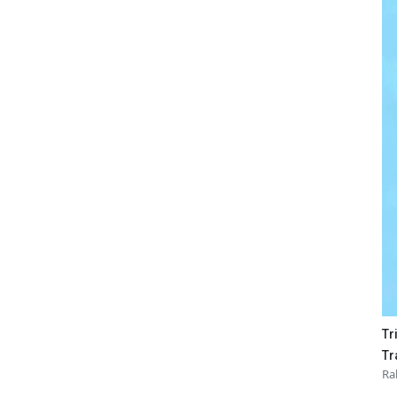
Tr
Tr
Ra