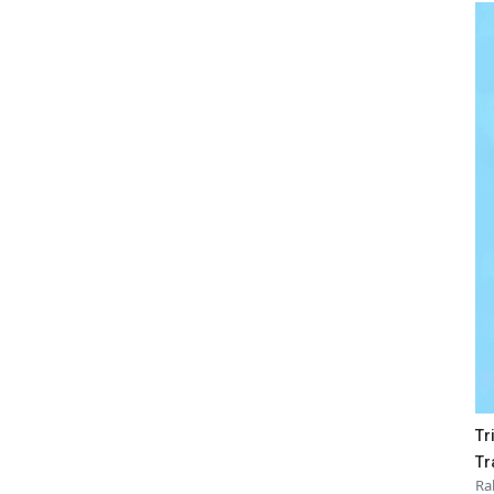
Tr
Tr
Ra