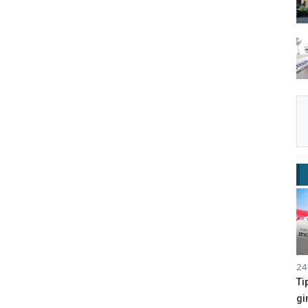
24
Ti
gi