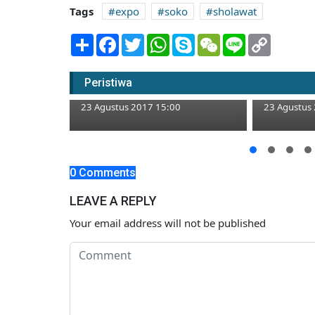
Tags
expo
soko
sholawat
Share
Facebook
Twitter
WhatsApp
Skype
WeChat
Line
Copy
Link
Lupa Padamkan Api Saat
Masak, Rumah di Merakurak
Mobil An
Peristiwa
Terbakar
Truk Pen
23 Agustus 2017 15:00
23 Agustus
Ekonomi,
0 Comments
Diperbaiki
LEAVE A REPLY
Your email address will not be published