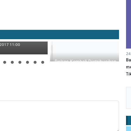
ggota TNI Dihantam
gangkut Ayam
 2017 11:00
24
Ba
Polres Kembali Distribusikan
me
Air Bersih di Desa
Tik
Sambungrejo
22 Agustus 2017 23:00