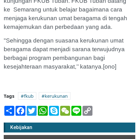
kunjungan FKUB Tuban. FKUB Tuban datang
ke Semarang untuk belajar bagaimana cara
menjaga kerukunan umat beragama di tengah
kemajemukan dan perbedaan yang ada.
"Sehingga dengan suasana kerukunan umat
beragama dapat menjadi sarana terwujudnya
berbagai program pembangunan bagi
kesejahteraan masyarakat,’’ katanya.[ono]
Tags
fkub
kerukunan
Share
Facebook
Twitter
WhatsApp
Skype
WeChat
Line
Copy
Link
Sandiaga Uno Akan Berkunjung ke
Kabupaten Tuban?
Kebijakan
14 Januari 2019 12:00