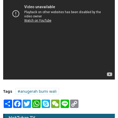
Tags
anugerah bumi wali
Share
Facebook
Twitter
WhatsApp
Skype
WeChat
Line
Copy
Link
Cek Fakta Baru Bicara
blokTuban TV