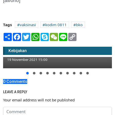
[ali/ono]
Tags
vaksinasi
kodim 0811
bko
Share
Facebook
Twitter
WhatsApp
Skype
WeChat
Line
Copy
Link
Pemkab Tuban Beri Hibah DBH Cukai
Kebijakan
Tembakau ke 20 Kelompok Tani
19 November 2021 15:00
0 Comments
LEAVE A REPLY
Your email address will not be published