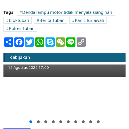
Tags
Denda lampu motor tidak menyala siang hari
bloktuban
Berita Tuban
Kanit Turjawali
Polres Tuban
Share
Facebook
Twitter
WhatsApp
Skype
WeChat
Line
Copy
Link
Donor Darah Salah Satu Rangkaian
Kebijakan
Perayaan HUT RI ke 77 di Tuban
12 Agustus 2022 17:00