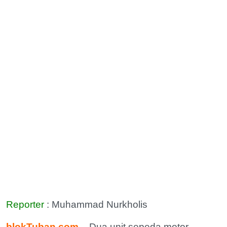
Reporter
: Muhammad Nurkholis
blokTuban.com
– Dua unit sepeda motor