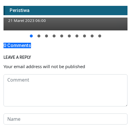
Hari Ini Mahasiswa PMII Turun Jalan,
Peristiwa
Sasarannya Kantor Bupati Tuban
21 Maret 2023 06:00
0 Comments
LEAVE A REPLY
Your email address will not be published