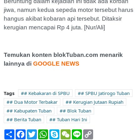
Beruntung dalam kejadian ini tidak ada korban
jiwa, namun kedua sepeda motor tersebut harus
hangus akibat kobaran api tersebut. Ditaksir
kerugian mencapai Rp 4 juta. [Nur/Ali]
Temukan konten blokTuban.com menarik
lainnya di
GOOGLE NEWS
Tags
# Kebakaran di SPBU
# SPBU Jatirogo Tuban
# Dua Motor Terbakar
# Kerugian Jutaan Rupiah
# Kabupaten Tuban
# Blok Tuban
# Berita Tuban
# Tuban Hari Ini
Share
Facebook
Twitter
WhatsApp
Skype
WeChat
Line
Copy
Link