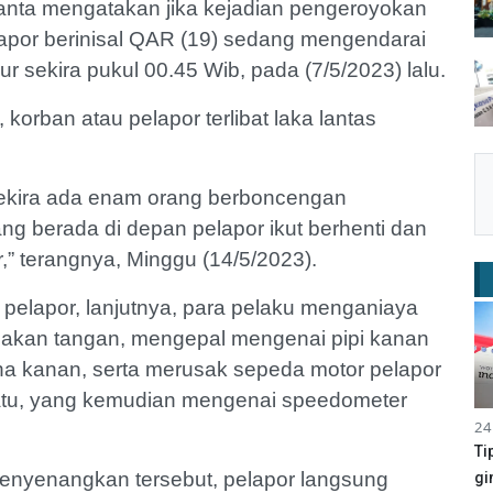
anta mengatakan jika kejadian pengeroyokan
elapor berinisal QAR (19) sedang mengendarai
r sekira pukul 00.45 Wib, pada (7/5/2023) lalu.
korban atau pelapor terlibat laka lantas
, sekira ada enam orang berboncengan
ng berada di depan pelapor ikut berhenti dan
” terangnya, Minggu (14/5/2023).
 pelapor, lanjutnya, para pelaku menganiaya
akan tangan, mengepal mengenai pipi kanan
a kanan, serta merusak sepeda motor pelapor
tu, yang kemudian mengenai speedometer
24
Ti
enyenangkan tersebut, pelapor langsung
gi