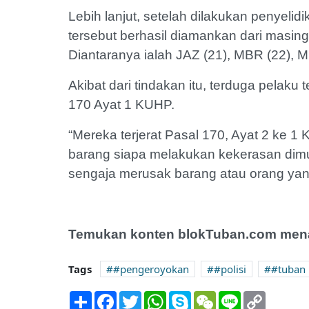
Lebih lanjut, setelah dilakukan penyeli
tersebut berhasil diamankan dari masin
Diantaranya ialah JAZ (21), MBR (22), M
Akibat dari tindakan itu, terduga pelaku
170 Ayat 1 KUHP.
“Mereka terjerat Pasal 170, Ayat 2 ke 
barang siapa melakukan kekerasan di
sengaja merusak barang atau orang yan
Temukan konten blokTuban.com menar
Tags
#pengeroyokan
#polisi
#tuban
Share
Facebook
Twitter
WhatsApp
Skype
WeChat
Line
Copy
Link
Kebakaran di Tuban