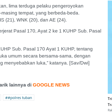
dikan, lima terduga pelaku pengeroyokan
g-masing tempat, yang berbeda-beda.
IS (21), WNK (20), dan AE (24).
 terjerat Pasal 170, Ayat 2 ke 1 KUHP Sub. Pasal
1 KUHP Sub. Pasal 170 Ayat 1 KUHP, tentang
muka umum secara bersama-sama, dengan
g menyebabkan luka,” katanya. [Sav/Dwi]
ik lainnya di
GOOGLE NEWS
#polres tuban
Tr
Tr
Ra