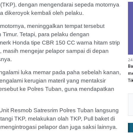
 (TKP), dengan mengendarai sepeda motornya
a dikeroyok kembali oleh pelaku.
motornya, meninggalkan tempat tersebut
h Timur. Tetapi, para pelaku dengan
erk Honda tipe CBR 150 CC warna hitam strip
a, masih mengejar pelapor sampai di depan
snya.
24
Ba
mengalami luka memar pada paha sebelah kanan,
me
engalami kerugian materil yang mentaksir
Tik
ersebut ke Polres Tuban, guna mendapatkan
 Unit Resmob Satresrim Polres Tuban langsung
angi TKP, melakukan olah TKP, Pull baket di
engintrogasi pelapor dan juga saksi lainnya.