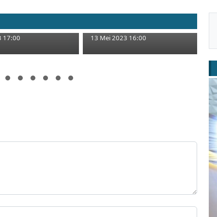
3 Pengajuan
Empat Parpol Ini
Inilah Penyebab Sepinya
KPU Tuban
Wisata Goa Akbar di Tuban
3 17:00
13 Mei 2023 16:00