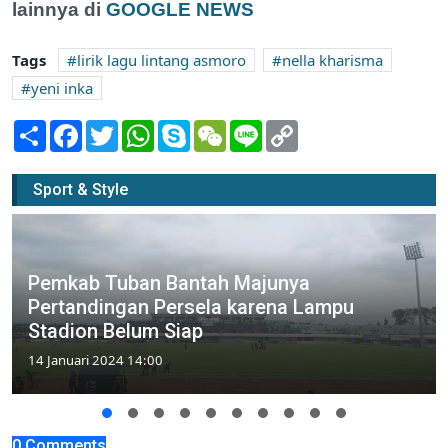
lainnya di
GOOGLE NEWS
Tags
lirik lagu lintang asmoro
nella kharisma
yeni inka
Share
Facebook
Twitter
WhatsApp
Skype
WeChat
Line
Copy
Link
Sport & Style
Pemkab Tuban Bantah Majunya
Pertandingan Persela karena Lampu
Stadion Belum Siap
14 Januari 2024 14:00
0 Comments