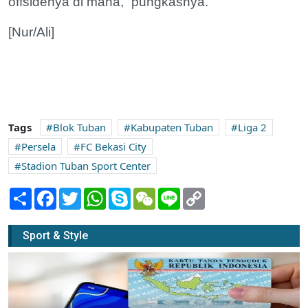
offsidenya di mana,” pungkasnya.
[Nur/Ali]
Tags
Blok Tuban
Kabupaten Tuban
Liga 2
Persela
FC Bekasi City
Stadion Tuban Sport Center
Share
Facebook
Twitter
WhatsApp
Skype
WeChat
Line
Copy
Link
Sport & Style