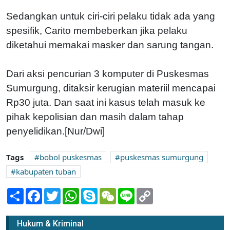
Sedangkan untuk ciri-ciri pelaku tidak ada yang
spesifik, Carito membeberkan jika pelaku
diketahui memakai masker dan sarung tangan.
Dari aksi pencurian 3 komputer di Puskesmas
Sumurgung, ditaksir kerugian materiil mencapai
Rp30 juta. Dan saat ini kasus telah masuk ke
pihak kepolisian dan masih dalam tahap
penyelidikan.[Nur/Dwi]
Tags
bobol puskesmas
puskesmas sumurgung
kabupaten tuban
Share
Facebook
Twitter
WhatsApp
Skype
WeChat
Line
Copy
Link
Hukum & Kriminal