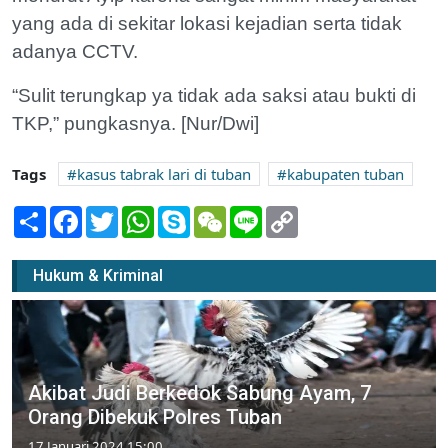
yang ada di sekitar lokasi kejadian serta tidak
adanya CCTV.
“Sulit terungkap ya tidak ada saksi atau bukti di
TKP,” pungkasnya. [Nur/Dwi]
Tags
kasus tabrak lari di tuban
kabupaten tuban
Share
Facebook
Twitter
WhatsApp
Skype
WeChat
Line
Copy
Link
Hukum & Kriminal
Akibat Judi Berkedok Sabung Ayam, 7
Orang Dibekuk Polres Tuban
17 Januari 2024 15:00