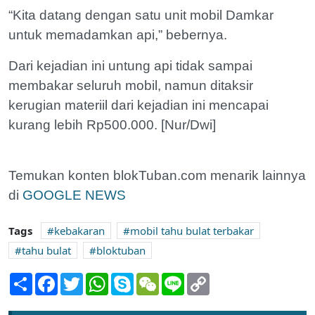
“Kita datang dengan satu unit mobil Damkar
untuk memadamkan api,” bebernya.
Dari kejadian ini untung api tidak sampai
membakar seluruh mobil, namun ditaksir
kerugian materiil dari kejadian ini mencapai
kurang lebih Rp500.000. [Nur/Dwi]
Temukan konten blokTuban.com menarik lainnya
di
GOOGLE NEWS
Tags
kebakaran
mobil tahu bulat terbakar
tahu bulat
bloktuban
Share
Facebook
Twitter
WhatsApp
Skype
WeChat
Line
Copy
Link