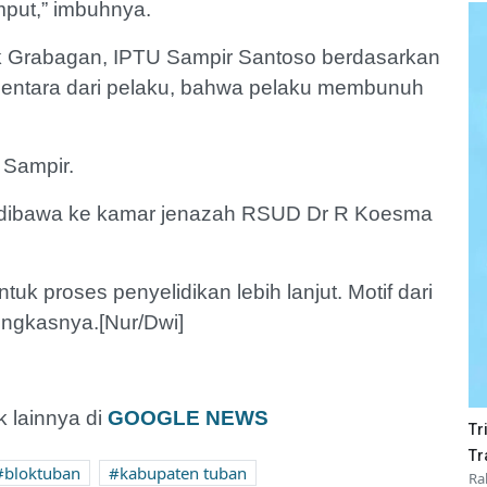
mput,” imbuhnya.
ek Grabagan, IPTU Sampir Santoso berdasarkan
mentara dari pelaku, bahwa pelaku membunuh
 Sampir.
ah dibawa ke kamar jenazah RSUD Dr R Koesma
uk proses penyelidikan lebih lanjut. Motif dari
ungkasnya.[Nur/Dwi]
 lainnya di
GOOGLE NEWS
Tr
Tr
bloktuban
kabupaten tuban
Ra