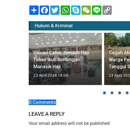
Share
Facebook
Twitter
WhatsApp
Skype
WeChat
Line
Copy
Link
Hukum & Kriminal
Ribuan Calon Jemaah Haji
Cegah Abr
.3
Tuban Ikuti Bimbingan
Warga Pe
ro
Manasik Haji
Tanggul 
23 April 2024 18:00
23 April 20
0 Comments
LEAVE A REPLY
Your email address will not be published