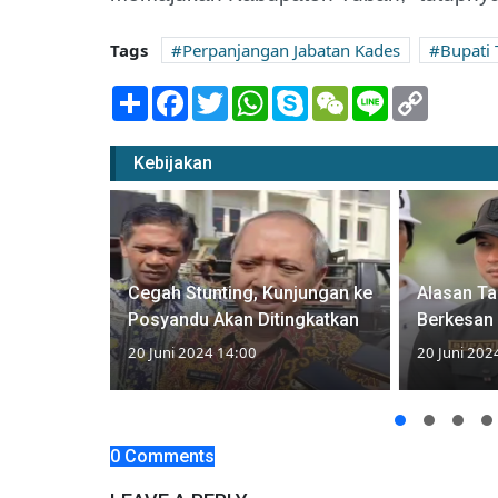
Tags
Perpanjangan Jabatan Kades
Bupati
Share
Facebook
Twitter
WhatsApp
Skype
WeChat
Line
Copy
Link
Kebijakan
 Aklamasi
Ansor
Cegah Stunting, Kunjungan ke
Alasan Ta
Posyandu Akan Ditingkatkan
Berkesan 
20 Juni 2024 14:00
20 Juni 202
0 Comments