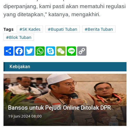
diperpanjang, kami pasti akan mematuhi regulasi
yang ditetapkan," katanya, mengakhiri.
Tags
SK Kades
Bupati Tuban
Berita Tuban
Blok Tuban
Share
Facebook
Twitter
WhatsApp
Skype
WeChat
Line
Copy
Link
Kebijakan
Bansos untuk Pejudi Online Ditolak DPR
19 Juni 2024 08:00