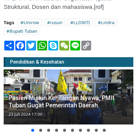
Struktural, Dosen dan mahasiswa.[rof]
Tags
Unirow
rusun
LLDIKTI
Lindra
Bupati Tuban
Share
Facebook
Twitter
WhatsApp
Skype
WeChat
Line
Copy
Link
Pendidikan & Kesehatan
Pasien Miskin Kehilangan Nyawa, PMII
Tuban Gugat Pemerintah Daerah
23 Juli 2024 17:00