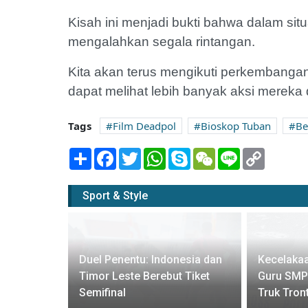
Kisah ini menjadi bukti bahwa dalam si
mengalahkan segala rintangan.
Kita akan terus mengikuti perkembangan 
dapat melihat lebih banyak aksi mereka 
Tags
Film Deadpol
Bioskop Tuban
Be
Share
Facebook
Twitter
WhatsApp
Skype
WeChat
Line
Copy
Link
Sport & Style
r Vs Pick
Duel Penentu: Indonesia dan
Kecelakaa
da Tewas
Timor Leste Berebut Tiket
Guru SMP
Semifinal
Truk Tron