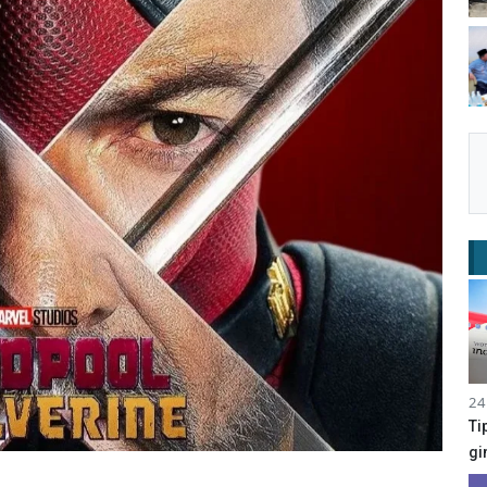
24
Ti
gi