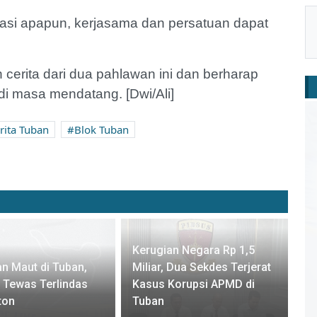
tuasi apapun, kerjasama dan persatuan dapat
cerita dari dua pahlawan ini dan berharap
di masa mendatang. [Dwi/Ali]
rita Tuban
Blok Tuban
Kerugian Negara Rp 1,5
n Maut di Tuban,
Miliar, Dua Sekdes Terjerat
 Tewas Terlindas
Kasus Korupsi APMD di
ton
Tuban