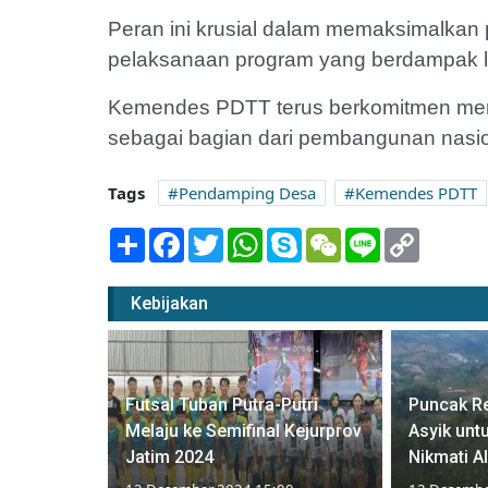
Peran ini krusial dalam memaksimalkan 
pelaksanaan program yang berdampak 
Kemendes PDTT terus berkomitmen men
sebagai bagian dari pembangunan nasion
Tags
Pendamping Desa
Kemendes PDTT
Share
Facebook
Twitter
WhatsApp
Skype
WeChat
Line
Copy
Link
Kebijakan
k Pelaku
Futsal Tuban Putra-Putri
Puncak Re
otor
Melaju ke Semifinal Kejurprov
Asyik unt
Kilometer
Jatim 2024
Nikmati A