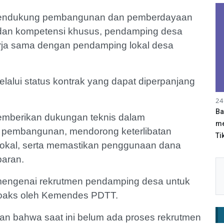
 mendukung pembangunan dan pemberdayaan
i dan kompetensi khusus, pendamping desa
erja sama dengan pendamping lokal desa
alui status kontrak yang dapat diperpanjang
24
Ba
emberikan dukungan teknis dalam
me
 pembangunan, mendorong keterlibatan
Tik
lokal, serta memastikan penggunaan dana
nsparan.
l mengenai rekrutmen pendamping desa untuk
 hoaks oleh Kemendes PDTT.
n bahwa saat ini belum ada proses rekrutmen