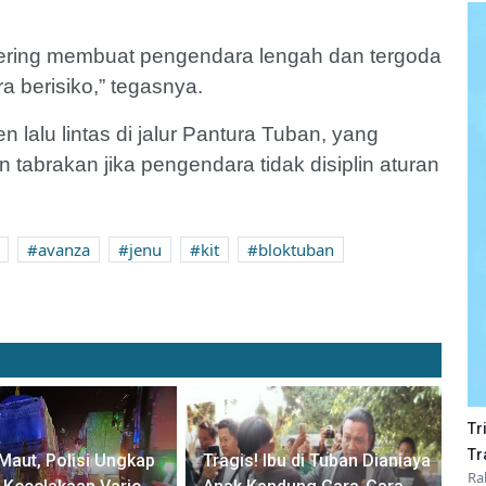
u sering membuat pengendara lengah dan tergoda
 berisiko,” tegasnya.
lalu lintas di jalur Pantura Tuban, yang
 tabrakan jika pengendara tidak disiplin aturan
avanza
jenu
kit
bloktuban
Tr
Tr
Maut, Polisi Ungkap
Tragis! Ibu di Tuban Dianiaya
Ra