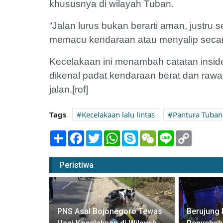
khususnya di wilayah Tuban.
“Jalan lurus bukan berarti aman, justr
memacu kendaraan atau menyalip secara
Kecelakaan ini menambah catatan insiden 
dikenal padat kendaraan berat dan rawan
jalan.[rof]
Tags
Kecelakaan lalu lintas
Pantura Tuban
Share
Facebook
Twitter
WhatsApp
Skype
WeChat
Line
Copy
Link
Peristiwa
PNS Asal Bojonegoro Tewas
Berujung 