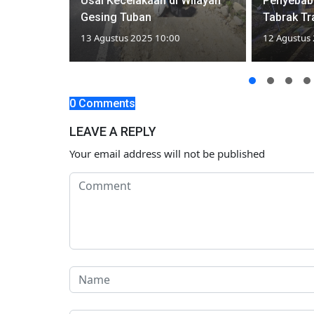
ua Pria
Usai Kecelakaan di Wilayah
Penyebab
etani
Gesing Tuban
Tabrak Tr
13 Agustus 2025 10:00
12 Agustus
0 Comments
LEAVE A REPLY
Your email address will not be published