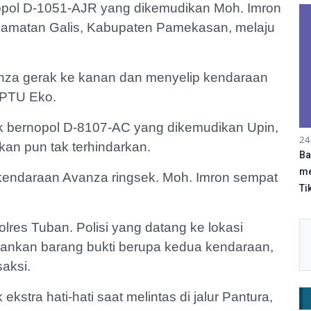
opol D-1051-AJR yang dikemudikan Moh. Imron
camatan Galis, Kabupaten Pamekasan, melaju
nza gerak ke kanan dan menyelip kendaraan
s IPTU Eko.
ruk bernopol D-8107-AC yang dikemudikan Upin,
24
an pun tak terhindarkan.
Ba
me
 kendaraan Avanza ringsek. Moh. Imron sempat
Tik
olres Tuban. Polisi yang datang ke lokasi
nkan barang bukti berupa kedua kendaraan,
aksi.
tra hati-hati saat melintas di jalur Pantura,