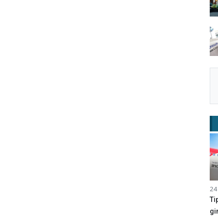
24
Ti
gi