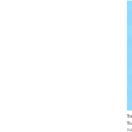
Tr
Tr
Ra