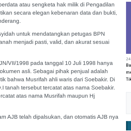
rdata atau sengketa hak milik di Pengadilan
ktikan secara elegan kebenaran data dan bukti,
enderang.
osyidah untuk mendatangkan petugas BPN
nah menjadi pasti, valid, dan akurat sesuai
24
/JN/VII/1998 pada tanggal 10 Juli 1998 hanya
Ba
dokumen asli. Sebagai pihak penjual adalah
me
ik bahwa Musrifah ahli waris dari Soebakir. Di
Tik
I tanah tersebut tercatat atas nama Soebakir.
tercatat atas nama Musrifah maupun Hj
am AJB telah dipalsukan, dan otomatis AJB nya