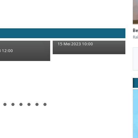
ersoalan
at Tingkat Bawah
milu 2024,
Karangan Bunga Tuban yang
Be
Tuban Bentuk Polisi
Terjangkau ya di bloKembang
Ra
15 Mei 2023 10:00
3 12:00