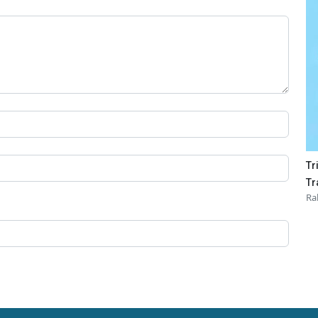
Tr
Tr
Ra