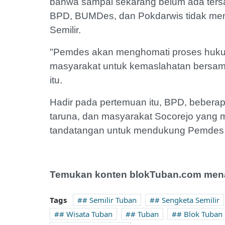
bahwa sampai sekarang belum ada tersa
BPD, BUMDes, dan Pokdarwis tidak mend
Semilir.
"Pemdes akan menghomati proses hukum 
masyarakat untuk kemaslahatan bersam
itu.
Hadir pada pertemuan itu, BPD, bebera
taruna, dan masyarakat Socorejo yang
tandatangan untuk mendukung Pemdes So
Temukan konten blokTuban.com menar
Tags
# Semilir Tuban
# Sengketa Semilir
# Wisata Tuban
# Tuban
# Blok Tuban