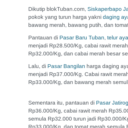
Dikutip blokTuban.com,
Siskaperbapo J
pokok yang turun harga yakni
daging ay
bawang merah, bawang putih, dan toma
Pantauan di
Pasar Baru Tuban
,
telur ay
menjadi Rp28.500/Kg, cabai rawit mera
Rp32.000/Kg, dan cabai merah besar s
Lalu, di
Pasar Bangilan
harga daging ay
menjadi Rp37.000/Kg. Cabai rawit mera
Rp33.000/Kg, dan bawang merah semul
Sementara itu, pantauan di
Pasar Jatiro
Rp36.000/Kg, cabai rawit merah Rp35.
semula Rp32.000 turun jadi Rp30.000/Kg
Rp33.000/Kg, dan tomat merah semula 