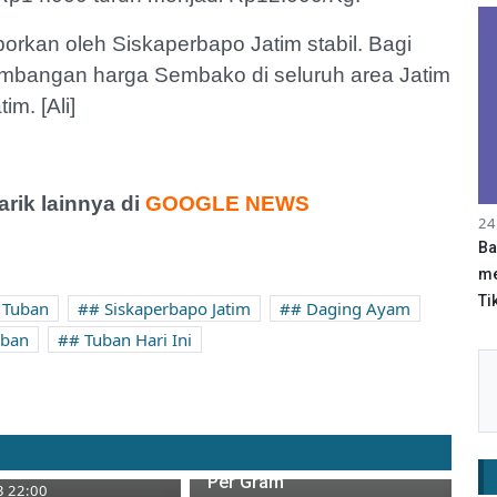
orkan oleh Siskaperbapo Jatim stabil. Bagi
mbangan harga Sembako di seluruh area Jatim
m. [Ali]
ik lainnya di
GOOGLE NEWS
24
Ba
me
Tik
 Tuban
# Siskaperbapo Jatim
# Daging Ayam
uban
# Tuban Hari Ini
Turun Lagi, Harga Emas
is, Bawang Merah
Antam Hari ini 14 Juni 2023
rah di Pasar Baru
Berada di Level Rp1.053.000
Per Gram
3 22:00