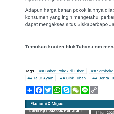
Adapun harga bahan pokok lainnya dilap
konsumen yang ingin mengetahui perke
dapat mengakses situs Siskaperbapo Jati
Temukan konten blokTuban.com menar
Tags
# Bahan Pokok di Tuban
# Sembako
# Telur Ayam
# Blok Tuban
# Berita T
Share
Facebook
Twitter
WhatsApp
Skype
WeChat
Line
Copy
Link
Turun Tip
Turun Tipis, Harga Emas
Paling Mu
Ekonomi & Migas
Antam Hari ini 15 Juni 2023 di
Tuban
Level Rp1.052.000 Per Gram
14 Juni 202