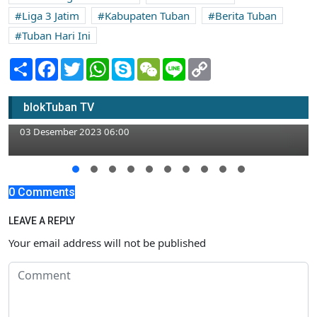
Liga 3 Jatim
Kabupaten Tuban
Berita Tuban
Tuban Hari Ini
Share
Facebook
Twitter
WhatsApp
Skype
WeChat
Line
Copy
Link
Video Rekontruksi Pembunuhan Sekdes
blokTuban TV
Sidonganti Kerek di Polres Tuban
03 Desember 2023 06:00
0 Comments
LEAVE A REPLY
Your email address will not be published