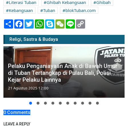
Literasi Tuban
Ghibah Kebangsaan
Ghibah
Kebangsaan
Tuban
blokTuban.com
Share
Facebook
Twitter
WhatsApp
Skype
WeChat
Line
Copy
Link
Religi, Sastra & Budaya
Pelaku Penganiayaan Anak di Bawah Umur
di Tuban Tertangkap di Pulau Bali, Polisi
Kejar Pelaku Lainnya
21 Agustus 2025 12:00
0 Comments
LEAVE A REPLY