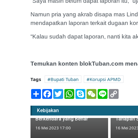
“Saya masih belum dapat laporan itu,” uj
Namun pria yang akrab disapa mas Lind
mendapatkan laporan terkait dugaan ko
“Kalau sudah dapat laporan, nanti kita a
Temukan konten blokTuban.com menar
Tags
Bupati Tuban
Korupsi APMD
Share
Facebook
Twitter
WhatsApp
Skype
WeChat
Line
Copy
Link
Wakil Ketua DPRD Tuban
Langgar Aturan Lalulintas,
KPU Tuba
Kebijakan
Polisi: Akan Diajak Sosialisasi
Pengajuan
Berkendara yang Benar
Tahapan S
16 Mei 2023 17:00
16 Mei 202
t Bawah