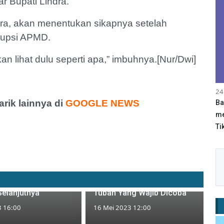
ar Bupati Lindra.
ra, akan menentukan sikapnya setelah
rupsi APMD.
kan lihat dulu seperti apa,” imbuhnya.[Nur/Dwi]
24
ik lainnya di
GOOGLE NEWS
Ba
me
Tik
n Resmi Tutup
Wisata Kuliner: Bubur
 Bacaleg, Ini
Tradisional Khas Palang
elanjutnya
Tuban Yang Wajib Dicoba
3 16:00
16 Mei 2023 12:00