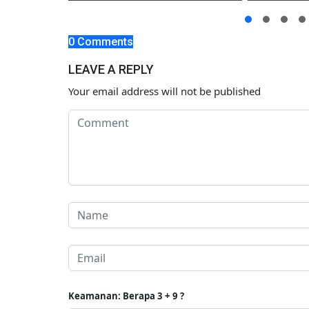
,
tuk Polisi
0 Comments
LEAVE A REPLY
Your email address will not be published
Keamanan: Berapa 3 + 9 ?