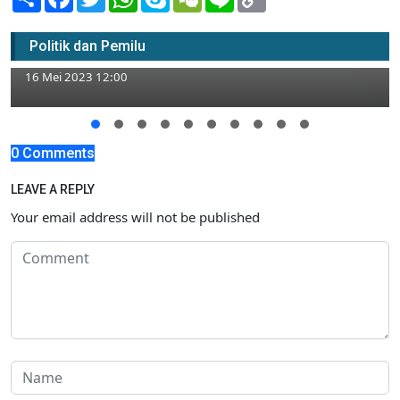
Link
Wisata Kuliner: Bubur Tradisional Khas
Politik dan Pemilu
Palang Tuban Yang Wajib Dicoba
16 Mei 2023 12:00
0 Comments
LEAVE A REPLY
Your email address will not be published