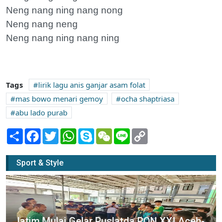
Neng nang ning nang nong
Neng nang neng
Neng nang ning nang ning
Tags
lirik lagu anis ganjar asam folat
mas bowo menari gemoy
ocha shaptriasa
abu lado purab
Share
Facebook
Twitter
WhatsApp
Skype
WeChat
Line
Copy
Link
Sport & Style
Jatim Mulai Gelar Puslatda PON XXI Aceh-