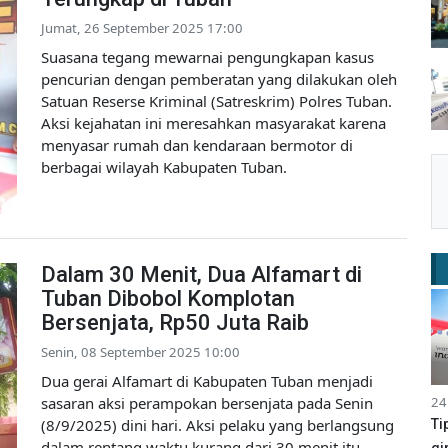
Jumat, 26 September 2025 17:00
Suasana tegang mewarnai pengungkapan kasus
pencurian dengan pemberatan yang dilakukan oleh
Satuan Reserse Kriminal (Satreskrim) Polres Tuban.
Aksi kejahatan ini meresahkan masyarakat karena
menyasar rumah dan kendaraan bermotor di
berbagai wilayah Kabupaten Tuban.
Dalam 30 Menit, Dua Alfamart di
Tuban Dibobol Komplotan
Bersenjata, Rp50 Juta Raib
Senin, 08 September 2025 10:00
Dua gerai Alfamart di Kabupaten Tuban menjadi
sasaran aksi perampokan bersenjata pada Senin
24
(8/9/2025) dini hari. Aksi pelaku yang berlangsung
Ti
dalam rentang waktu kurang dari 30 menit itu
gi