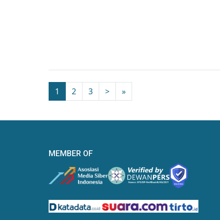
1
2
3
>
»
MEMBER OF