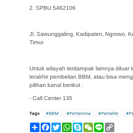
‎2. SPBU 5462106
‎Jl. Sawunggaling, Kadipaten, Ngrowo,
Timur
‎Untuk wilayah terdampak lainnya dilua
terakhir pembelian BBM, atau bisa men
pilihan kanal berikut :
‎- Call Center 135
Tags
BBM
Pertamina
Pertalite
P
Share
Facebook
Twitter
WhatsApp
Skype
WeChat
Line
Copy
Link