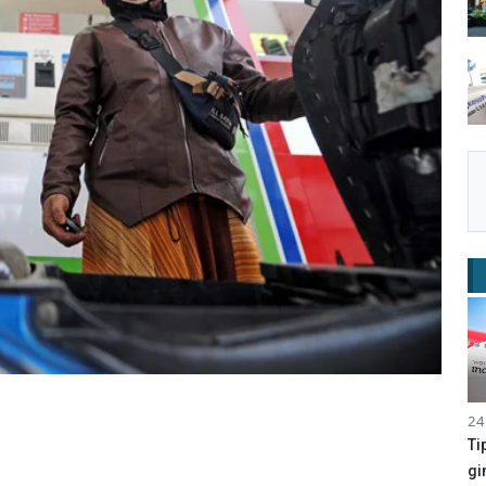
24
Ti
gi